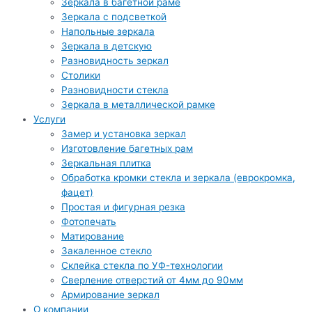
Зеркала в багетной раме
Зеркала с подсветкой
Напольные зеркала
Зеркала в детскую
Разновидность зеркал
Столики
Разновидности стекла
Зеркала в металлической рамке
Услуги
Замер и установка зеркал
Изготовление багетных рам
Зеркальная плитка
Обработка кромки стекла и зеркала (еврокромка,
фацет)
Простая и фигурная резка
Фотопечать
Матирование
Закаленное стекло
Склейка стекла по УФ-технологии
Сверление отверстий от 4мм до 90мм
Армирование зеркал
О компании