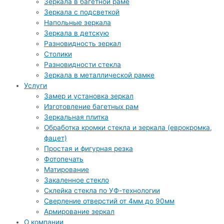
Зеркала в багетной раме
Зеркала с подсветкой
Напольные зеркала
Зеркала в детскую
Разновидность зеркал
Столики
Разновидности стекла
Зеркала в металлической рамке
Услуги
Замер и установка зеркал
Изготовление багетных рам
Зеркальная плитка
Обработка кромки стекла и зеркала (еврокромка,
фацет)
Простая и фигурная резка
Фотопечать
Матирование
Закаленное стекло
Склейка стекла по УФ-технологии
Сверление отверстий от 4мм до 90мм
Армирование зеркал
О компании