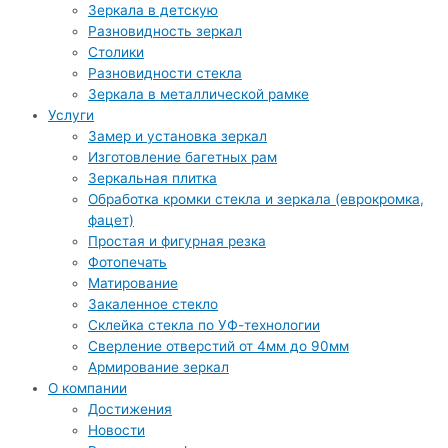
Зеркала в детскую
Разновидность зеркал
Столики
Разновидности стекла
Зеркала в металлической рамке
Услуги
Замер и установка зеркал
Изготовление багетных рам
Зеркальная плитка
Обработка кромки стекла и зеркала (еврокромка,
фацет)
Простая и фигурная резка
Фотопечать
Матирование
Закаленное стекло
Склейка стекла по УФ-технологии
Сверление отверстий от 4мм до 90мм
Армирование зеркал
О компании
Достижения
Новости