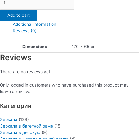
напольное
в
Add to cart
металлической
Additional information
рамке
Reviews (0)
quantity
Dimensions
170 × 65 cm
Reviews
There are no reviews yet.
Only logged in customers who have purchased this product may
leave a review.
Категории
Зеркала
(129)
Зеркала в багетной раме
(15)
Зеркала в детскую
(9)
Зеркала в металлической рамке
(4)